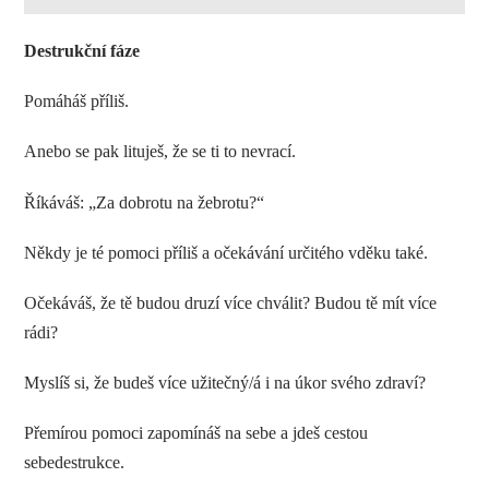
Destrukční fáze
Pomáháš příliš.
Anebo se pak lituješ, že se ti to nevrací.
Říkáváš: „Za dobrotu na žebrotu?“
Někdy je té pomoci příliš a očekávání určitého vděku také.
Očekáváš, že tě budou druzí více chválit? Budou tě mít více
rádi?
Myslíš si, že budeš více užitečný/á i na úkor svého zdraví?
Přemírou pomoci zapomínáš na sebe a jdeš cestou
sebedestrukce.