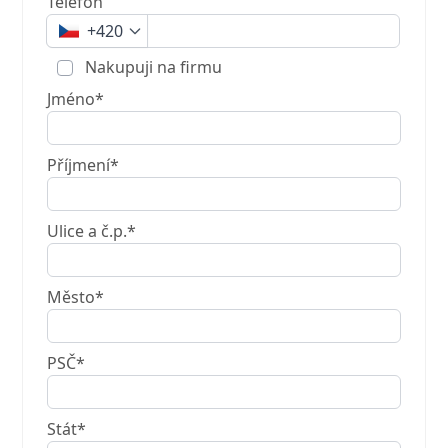
Telefon
+420
Nakupuji na firmu
Jméno*
Příjmení*
Ulice a č.p.*
Město*
PSČ*
Stát*