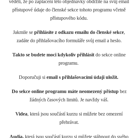
věděli, že po zaplacení této objednávky obdržíte na svůj email
přístupové údaje do členské sekce tohoto programu včetně
přístupového kódu.
Jakmile se
přihlásíte z odkazu emailu do členské sekce
,
zadáte do přihlašovacího formuláře svůj email a heslo.
Takto se budete moci kdykoliv přihlásit
do sekce online
programu.
Doporučuji si
email s přihlašovacími údaji uložit.
Do sekce online programu máte neomezený přístup
bez
žádných časových limitů. Je navždy váš.
Videa
, která jsou součástí kurzu si můžete bez omezení
přehrávat.
Audia,
která jsou součástí kurzu si můžete stáhnout do svého