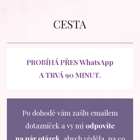
CESTA
PROBÍHÁ PŘES WhatsApp
A TRVÁ 90 MINUT.
Po dohodě vám zašlu emailem
dotazníček a vy mi
odpovíte
na pár otázek,
abych věděla, na co