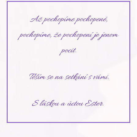
Až pochopíme pochopené,
pochopíme, že pochopení je jenom
pocit.
Těším se na setkání s vámi.
S láskou a úctou Ester.