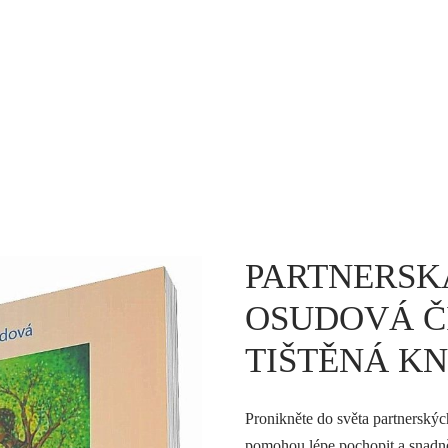
PARTNERSK
OSUDOVÁ ČÍ
TIŠTĚNÁ K
Pronikněte do světa partnerskýc
pomohou lépe pochopit a snadně