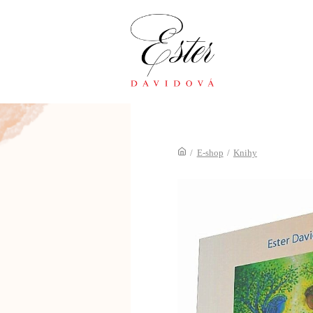
/
E-shop
/
Knihy