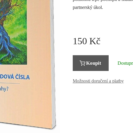
partnerský úkol.
150
Kč
Koupit
Dostup
Možnosti doručení a platby