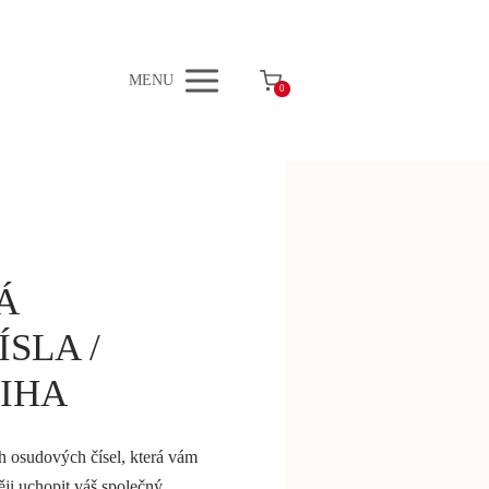
MENU
0
Á
SLA /
NIHA
h osudových čísel, která vám
ji uchopit váš společný