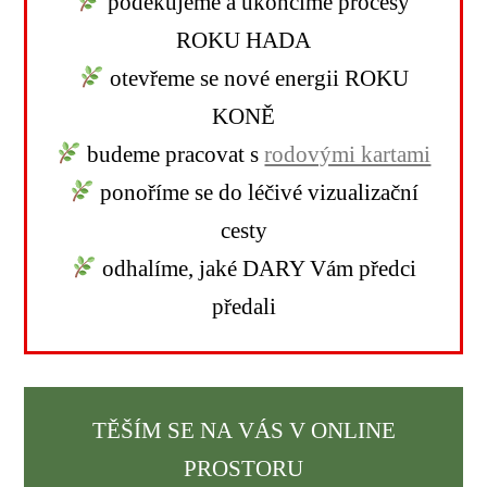
poděkujeme a ukončíme procesy
ROKU HADA
otevřeme se nové energii ROKU
KONĚ
budeme pracovat s
rodovými kartami
ponoříme se do léčivé vizualizační
cesty
odhalíme, jaké DARY Vám předci
předali
TĚŠÍM SE NA VÁS V ONLINE
PROSTORU