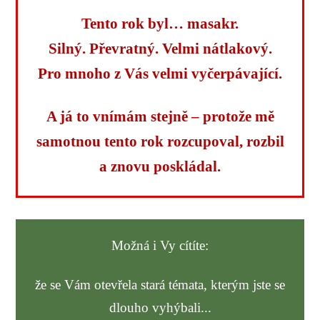
Tento rok byl… masakr.
Silný. Převratný. Velmi nátlakový.
Pro mnoho z Vás velmi vyčerpávající.
A já to vnímám stejně – protože mě
samotnou tento rok rozcupoval, rozbil
a znovu poskládal.
Možná i Vy cítíte:
že se Vám otevřela stará témata, kterým jste se
dlouho vyhýbali...