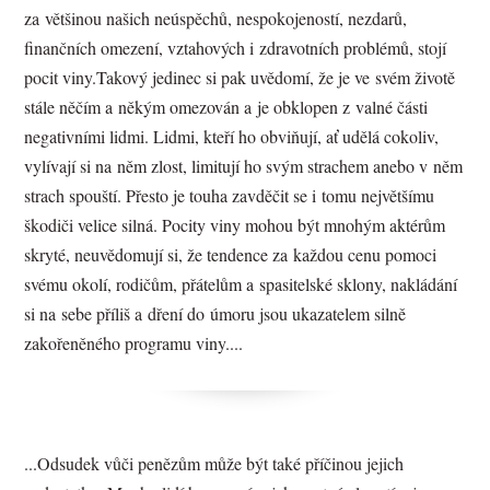
za většinou našich neúspěchů, nespokojeností, nezdarů,
finančních omezení, vztahových i zdravotních problémů, stojí
pocit viny.Takový jedinec si pak uvědomí, že je ve svém životě
stále něčím a někým omezován a je obklopen z valné části
negativními lidmi. Lidmi, kteří ho obviňují, ať udělá cokoliv,
vylívají si na něm zlost, limitují ho svým strachem anebo v něm
strach spouští. Přesto je touha zavděčit se i tomu největšímu
škodiči velice silná. Pocity viny mohou být mnohým aktérům
skryté, neuvědomují si, že tendence za každou cenu pomoci
svému okolí, rodičům, přátelům a spasitelské sklony, nakládání
si na sebe příliš a dření do úmoru jsou ukazatelem silně
zakořeněného programu viny....
...Odsudek vůči penězům může být také příčinou jejich