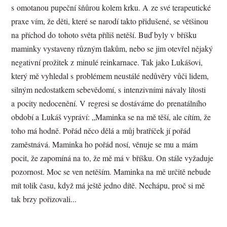
s omotanou pupeční šňůrou kolem krku. A ze své terapeutické
praxe vím, že děti, které se narodí takto přidušené, se většinou
na příchod do tohoto světa příliš netěší. Buď byly v bříšku
maminky vystaveny různým tlakům, nebo se jim otevřel nějaký
negativní prožitek z minulé reinkarnace. Tak jako Lukášovi,
který mě vyhledal s problémem neustálé nedůvěry vůči lidem,
silným nedostatkem sebevědomí, s intenzivními návaly lítosti
a pocity nedocenění. V regresi se dostáváme do prenatálního
období a Lukáš vypráví: „Maminka se na mě těší, ale cítím, že
toho má hodně. Pořád něco dělá a můj bratříček jí pořád
zaměstnává. Maminka ho pořád nosí, věnuje se mu a mám
pocit, že zapomíná na to, že mě má v bříšku. On stále vyžaduje
pozornost. Moc se ven netěším. Maminka na mě určitě nebude
mít tolik času, když má ještě jedno dítě. Nechápu, proč si mě
tak brzy pořizovali...