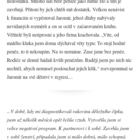
nedostatku. Mnoho lidí bere peníze jako nutné zlo a tím je
zavrhují. Přitom by jich chtěli mít dostatek. Velkou nenávist
k financím si vypěstoval Jaromír, jehož dluhy nabývaly
nevídaných rozměrů a on se ocitl v začarovaném kruhu.
Věřitelé byli neúprosní a jeho firma krachovala. „Víte, od
malého kluka jsem doma slýchával věty typu: To stojí hodně
peněz, to ti nekoupím. Na to nemáme. Zase jsme bez peněz.
Rodiče se denně hádali kvůli penězům. Raději jsem po nich nic
nechtěl, abych nemusel poslouchat jejich křik,“ rozvzpomínal se
Jaromír na své dětství v regresi....
...V době, kdy mi diagnostikovali rakovinu děložního čípku,
jsem už několik měsíců opět řešila vztah. Vytvořila jsem si
velice negativní program. K partnerovi i k sobě. Zavrhla jsem
v sobě ženství, připadala jsem si málo dobrá, málo schopná.