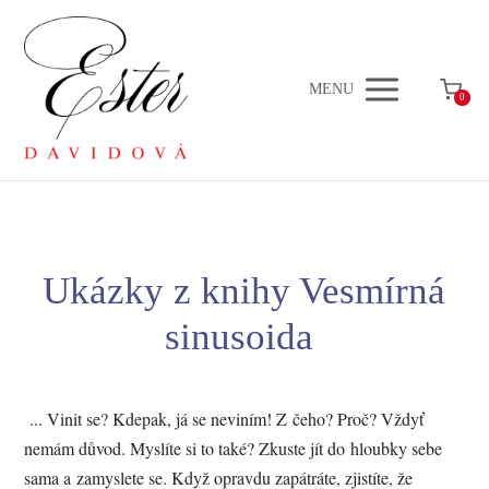
MENU
0
Ukázky z knihy Vesmírná
sinusoida
... Vinit se? Kdepak, já se neviním! Z čeho? Proč? Vždyť
nemám důvod. Myslíte si to také? Zkuste jít do hloubky sebe
sama a zamyslete se. Když opravdu zapátráte, zjistíte, že