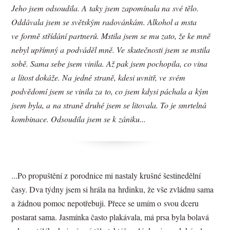
Jeho jsem odsoudila. A taky jsem zapomínala na své tělo.
Oddávala jsem se světským radovánkám. Alkohol a msta
ve formě střídání partnerů. Mstila jsem se mu zato, že ke mně
nebyl upřímný a podváděl mně. Ve skutečnosti jsem se mstila
sobě. Sama sebe jsem vinila. Až pak jsem pochopila, co vina
a lítost dokáže. Na jedné straně, kdesi uvnitř, ve svém
podvědomí jsem se vinila za to, co jsem kdysi páchala a kým
jsem byla, a na straně druhé jsem se litovala. To je smrtelná
kombinace. Odsoudila jsem se k zániku...
...Po propuštění z porodnice mi nastaly krušné šestinedělní
časy. Dva týdny jsem si hrála na hrdinku, že vše zvládnu sama
a žádnou pomoc nepotřebuji. Přece se umím o svou dceru
postarat sama. Jasmínka často plakávala, má prsa byla bolavá