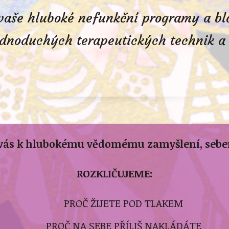
vaše hluboké nefunkční programy a bl
dnoduchých terapeutických technik a
vás k hlubokému vědomému zamyšlení, seber
ROZKLIČUJEME:
PROČ ŽIJETE POD TLAKEM
PROČ NA SEBE PŘÍLIŠ NAKLÁDÁTE