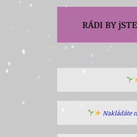
RÁDI BY jST
Nakládáte na