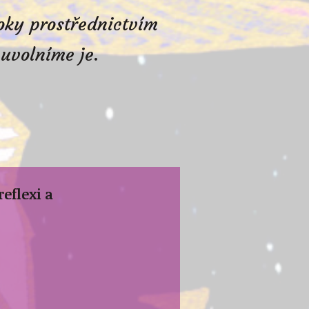
oky prostřednictvím
 uvolníme je.
eflexi a