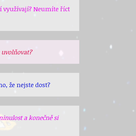
 využívají? Neumíte říct
e uvolňovat?
ho, že nejste dost?
minulost a konečně si