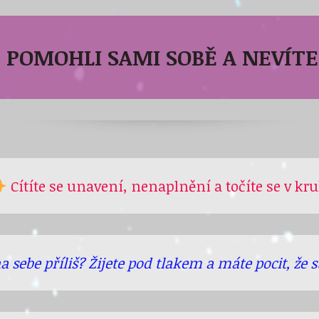
E POMOHLI SAMI SOBĚ A
NEVÍTE
Cítíte se unavení, nenaplnění a točíte se v kr
 sebe příliš? Žijete pod tlakem a m
áte pocit, že