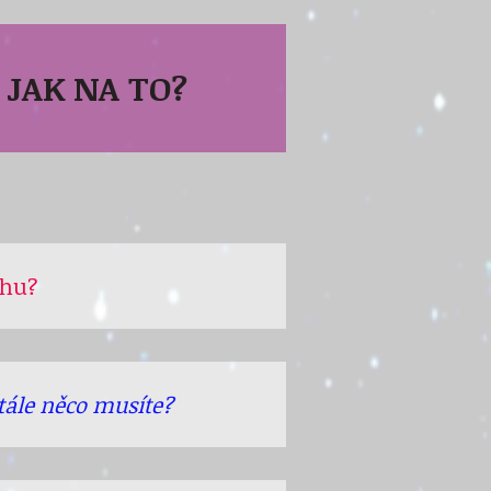
 JAK NA TO?
uhu?
 stále něco musíte?