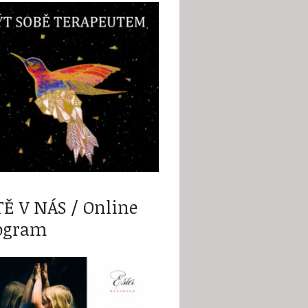
TĚ V NÁS / Online
ogram