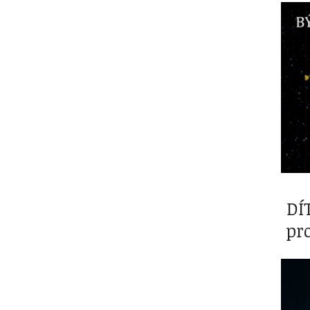
DÍ
pr