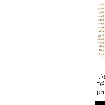
LÉ
DĚ
pr