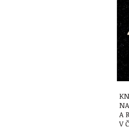
KN
NA
A 
V 