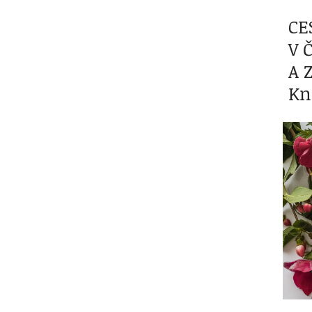
CE
V 
A 
Kn