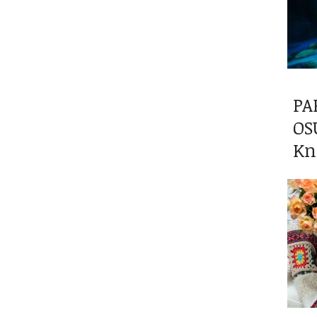
PA
OS
Kn