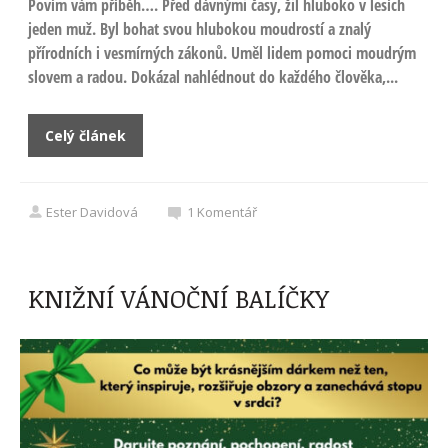
Povím vám příběh…. Před dávnými časy, žil hluboko v lesích
jeden muž. Byl bohat svou hlubokou moudrostí a znalý
přírodních i vesmírných zákonů. Uměl lidem pomoci moudrým
slovem a radou. Dokázal nahlédnout do každého člověka,...
Celý článek
Ester Davidová
1
Komentář
KNIŽNÍ VÁNOČNÍ BALÍČKY