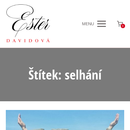
MENU
0
Štítek: selhání