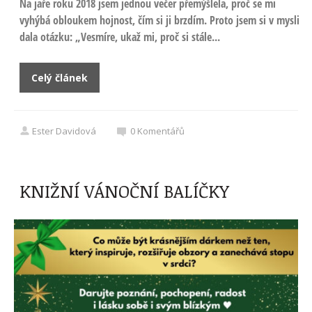
Na jaře roku 2018 jsem jednou večer přemýšlela, proč se mi
vyhýbá obloukem hojnost, čím si ji brzdím. Proto jsem si v mysli
dala otázku: „Vesmíre, ukaž mi, proč si stále...
Celý článek
Ester Davidová
0
Komentářů
KNIŽNÍ VÁNOČNÍ BALÍČKY