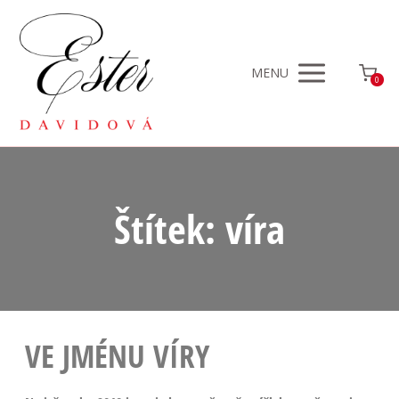
MENU
0
Štítek: víra
VE JMÉNU VÍRY