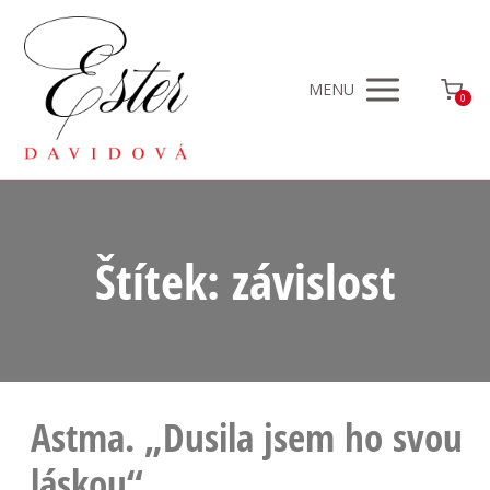
MENU
0
Štítek: závislost
Astma. „Dusila jsem ho svou
láskou“