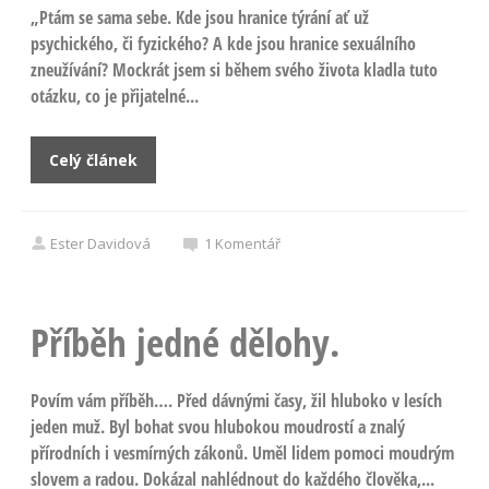
„Ptám se sama sebe. Kde jsou hranice týrání ať už
psychického, či fyzického? A kde jsou hranice sexuálního
zneužívání? Mockrát jsem si během svého života kladla tuto
otázku, co je přijatelné...
Celý článek
Ester Davidová
1
Komentář
Příběh jedné dělohy.
Povím vám příběh…. Před dávnými časy, žil hluboko v lesích
jeden muž. Byl bohat svou hlubokou moudrostí a znalý
přírodních i vesmírných zákonů. Uměl lidem pomoci moudrým
slovem a radou. Dokázal nahlédnout do každého člověka,...