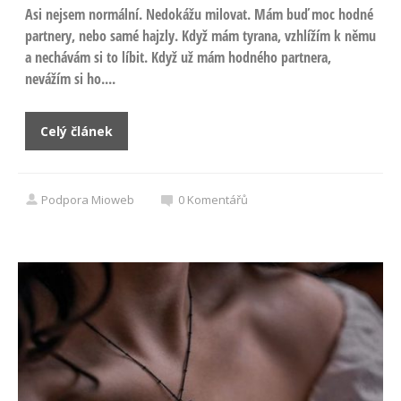
Asi nejsem normální. Nedokážu milovat. Mám buď moc hodné
partnery, nebo samé hajzly. Když mám tyrana, vzhlížím k němu
a nechávám si to líbit. Když už mám hodného partnera,
nevážím si ho....
Celý článek
Podpora Mioweb
0
Komentářů