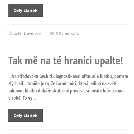
Celý článek
Ester Davidová
0
Komentářů
Tak mě na té hranici upalte!
„Ve středověku bych ti diagnostikoval uřknutí a kletbu, pomstu
zlých sil… Smůla je ta, že čarodějnici, která jediná na světě
takovou kletbu dokáže skutečně provést, si nosíte každá sama
v sobě. To vy...
Celý článek