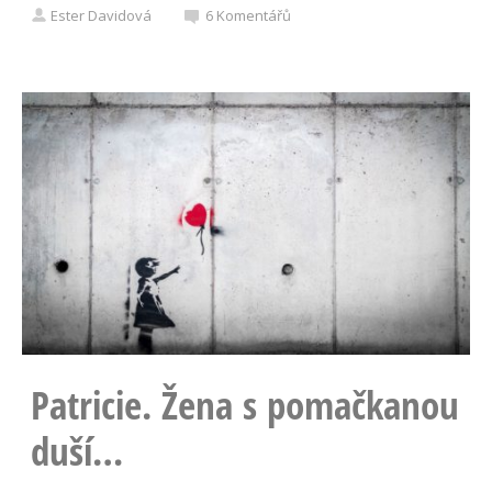
Ester Davidová
6
Komentářů
Patricie. Žena s pomačkanou
duší…