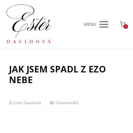
MENU
0
JAK JSEM SPADL Z EZO
NEBE
Ester Davidová
0 Komentářů