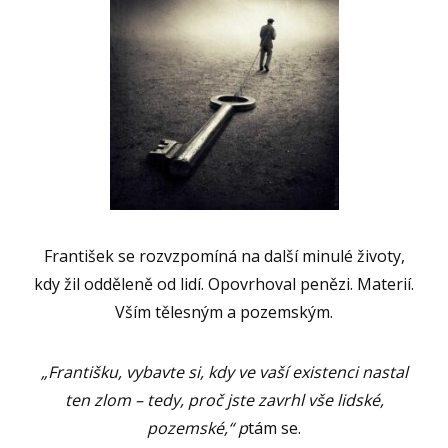
František se rozvzpomíná na další minulé životy,
kdy žil odděleně od lidí. Opovrhoval penězi. Materií.
Vším tělesným a pozemským.
„Františku, vybavte si, kdy ve vaší existenci nastal
ten zlom – tedy, proč jste zavrhl vše lidské,
pozemské,“ p
tám se.