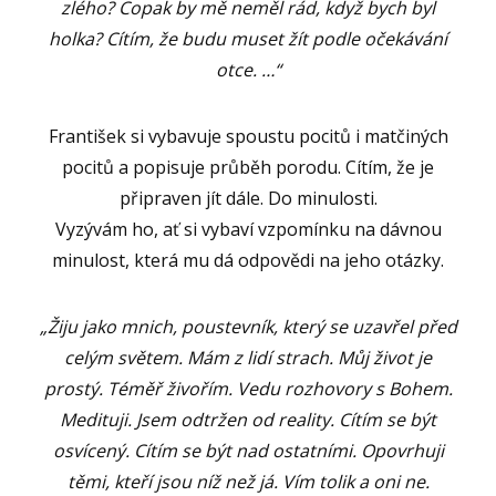
zlého? Copak by mě neměl rád, když bych
byl
holka? Cítím, že budu muset žít podle očekávání
otce. …“
František si vybavuje spoustu pocitů i matčiných
pocitů a popisuje průběh porodu. Cítím, že je
připraven jít dále. Do minulosti.
Vyzývám ho, ať si vybaví vzpomínku na dávnou
minulost, která mu dá odpovědi na jeho otázky.
„Žiju jako mnich, poustevník, který se uzavřel před
celým světem. Mám z lidí strach. Můj život je
prostý. Téměř živořím. Vedu rozhovory s Bohem.
Medituji. Jsem odtržen od reality. Cítím se být
osvícený. Cítím se být nad ostatními. Opovrhuji
těmi, kteří jsou níž než já. Vím tolik a oni ne.