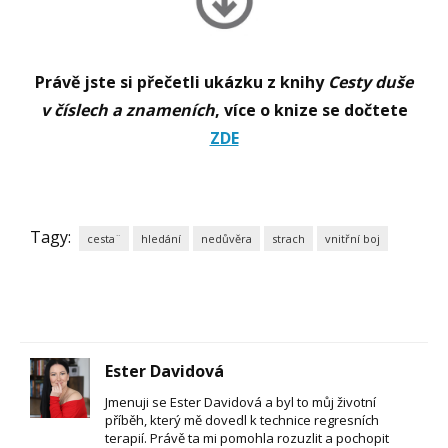
Právě jste si přečetli ukázku z knihy
Cesty duše
v číslech a znameních
, více o knize se dočtete
ZDE
Tagy:
cesta¨
hledání
nedůvěra
strach
vnitřní boj
Ester Davidová
Jmenuji se Ester Davidová a byl to můj životní
příběh, který mě dovedl k technice regresních
terapií. Právě ta mi pomohla rozuzlit a pochopit