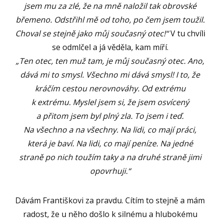
jsem mu za zlé, že na mně naložil tak obrovské
břemeno. Odstřihl mě od toho, po čem jsem toužil.
Choval se stejně jako můj současný otec!“
V tu chvíli
se odmlčel a já věděla, kam míří.
„Ten otec, ten muž tam, je můj současný otec. Ano,
dává mi to smysl. Všechno mi dává smysl! I to, že
kráčím cestou nerovnováhy. Od extrému
k extrému. Myslel jsem si, že jsem osvícený
a přitom jsem byl plný zla. To jsem i teď.
Na všechno a na všechny. Na lidi, co mají práci,
která je baví. Na lidi, co mají peníze. Na jedné
straně po nich toužím taky a na druhé straně jimi
opovrhuji.“
Dávám Františkovi za pravdu. Cítím to stejně a mám
radost, že u něho došlo k silnému a hlubokému