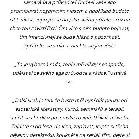
kamaráda a průvodce? Bude-li vaše ego
promlouvat negativním hlasem a například budete
cítit závist, zeptejte se ho jako svého přítele, co vám
chce tou závistí říct? Čím více s ním budete bojovat,
tím intenzivněji se bude hlásit o pozornost.
Spřátelte se s ním a nechte se jím vést.“
„To je výborná rada, tohle mě nikdy nenapadlo,
udělat si ze svého ega průvodce a rádce,“
usmívá
se.
„Další krok je ten, že byste měl nyní dát pauzu od
ezoterické literatury, kurzů, seminářů a terapií,
a učit se chodit v pozemské rovině. Užívat si života.
Zajděte si do lesa, do kina, zaplavat, kupte si třeba
nějakou detektivku, koukněte na seriál, film, dejte si