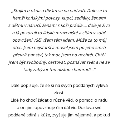
„Stojím u okna a dívám se na nádvoří. Dole se to
hemží koňskými povozy, kupci, sedláky, ženami
s dětmi v náručí, ženami s koši prádla…, dole je živo
a já pozoruji to lidské mraveniště a cítím v sobě
opovržení vůči všem těm lidem. Může za to můj
otec. Jsem nejstarší a musel jsem po jeho smrti
převzít panství, tak moc jsem ho nechtěl. Chtěl
jsem být svobodný, cestovat, poznávat svět a ne se
tady zabývat tou nízkou chamradí…“
Dále popisuje, že se si na svých poddaných vylévá
zlost.
Lidé ho chodí žádat o různé věci, o pomoc, o radu
a on jimi opovrhuje čím dál víc. Doslova své
poddané sdírá z kůže, zvyšuje jim nájemné, a pokud