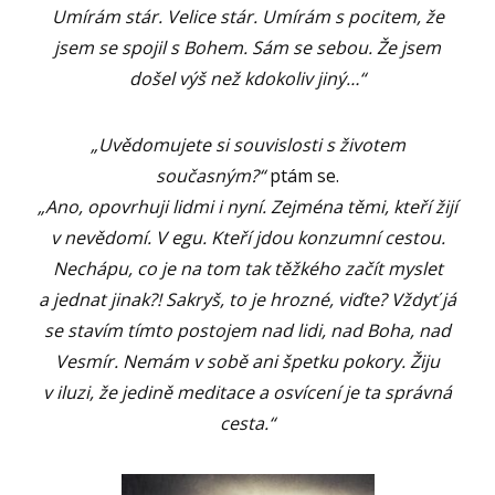
Umírám stár. Velice stár. Umírám s pocitem, že
jsem se spojil s Bohem. Sám se sebou. Že jsem
došel výš než kdokoliv jiný…“
„Uvědomujete si souvislosti s životem
současným?“
ptám se.
„Ano, opovrhuji lidmi i nyní. Zejména těmi, kteří žijí
v nevědomí. V egu. Kteří jdou konzumní cestou.
Nechápu, co je na tom tak těžkého začít myslet
a jednat jinak?! Sakryš, to je hrozné, viďte? Vždyť já
se stavím tímto postojem nad lidi, nad Boha, nad
Vesmír. Nemám v sobě ani špetku pokory. Žiju
v iluzi, že jedině meditace a osvícení je ta správná
cesta.“