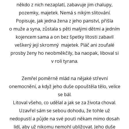
někdo z nich nezaplatí, zabavuje jim chalupy,
pozemky, majetek. Nemá s nikým slitování.
Popisuje, jak jedna žena z jeho panství, přišla
o muže a syna, zůstala s pěti malými dětmi a jedním
kojencem sama a on bez špetky lítosti zabavil
veškerý její skromný majetek. Pláč ani zoufalé
prosby ženy ho neobměkčily, ba naopak, liboval si
v roli tyrana.
Zemřel poměrně mlád na nějaké střevní
onemocnění, a když jeho duše opouštěla tělo, velice
se bál.
Litoval všeho, co udělal a jak se za života choval.
Uzavřel sám se sebou dohodu, že tohle už
nedopustí a půjde na své pouti někam mimo dosah
lidí, aby už nikomu nemohl ubližovat. Jeho duše