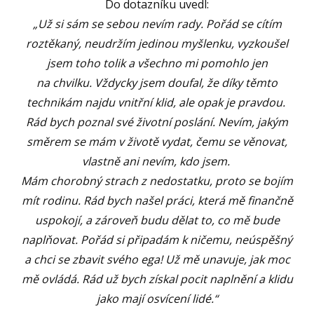
Do dotazníku uvedl:
„Už si sám se sebou nevím rady. Pořád se cítím
roztěkaný, neudržím jedinou myšlenku, vyzkoušel
jsem toho tolik a všechno mi pomohlo jen
na chvilku. Vždycky jsem doufal, že díky těmto
technikám najdu vnitřní klid, ale opak je pravdou.
Rád bych poznal své životní poslání. Nevím, jakým
směrem se mám v životě vydat, čemu se věnovat,
vlastně ani nevím, kdo jsem.
Mám chorobný strach z nedostatku, proto se bojím
mít rodinu. Rád bych našel práci, která mě finančně
uspokojí, a zároveň budu dělat to, co mě bude
naplňovat. Pořád si připadám k ničemu, neúspěšný
a chci se zbavit svého ega! Už mě unavuje, jak moc
mě ovládá. Rád už bych získal pocit naplnění a klidu
jako mají osvícení lidé.“