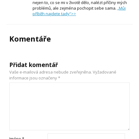
nejen to, co se mi v životě dělo, nalézt příčiny mých
problémů, ale zejména pochopit sebe sama.
„Můj
příběh najdete tady“>>
Komentáře
Přidat komentář
Vaše e-mailová adresa nebude zveřejněna.
Vyžadované
informace jsou označeny
*
Jméno
*