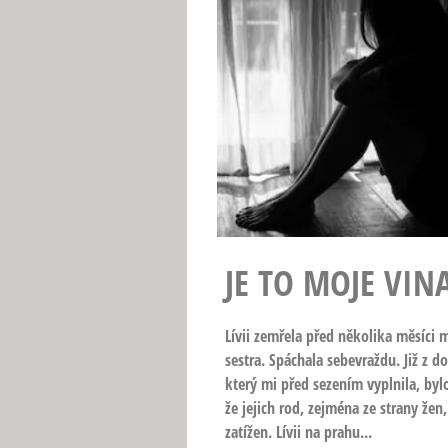
JE TO MOJE VIN
Lívii zemřela před několika měsíci 
sestra. Spáchala sebevraždu. Již z d
který mi před sezením vyplnila, byl
že jejich rod, zejména ze strany žen,
zatížen. Lívii na prahu...