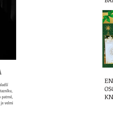
A
EN
mladší
OS
otazníku,
KN
o patrné,
 je velmi