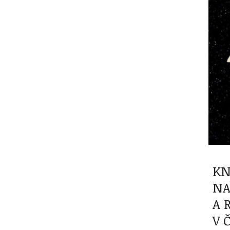
KN
NA
A 
V 