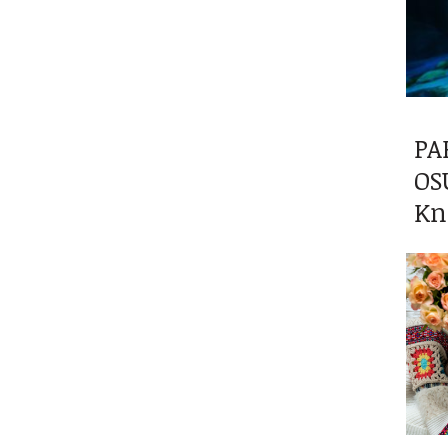
PA
OS
Kn