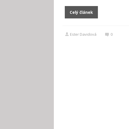
Celý článek
Ester Davidová
0