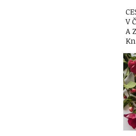
CE
V 
A 
Kn