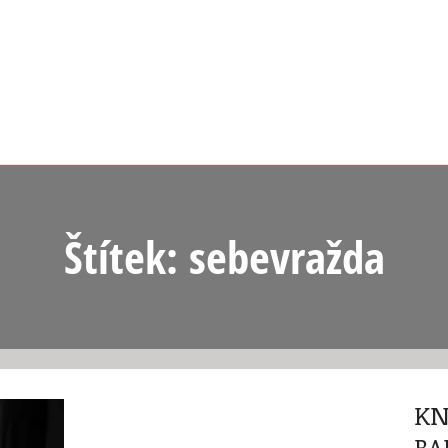
Štítek: sebevražda
KN
BA