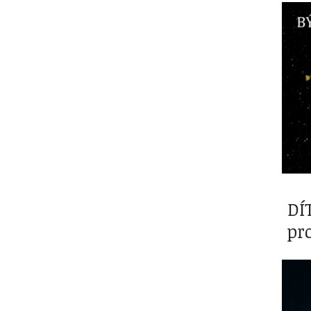
DÍ
pr