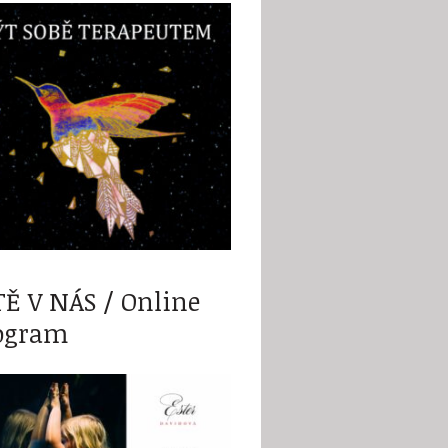
TĚ V NÁS / Online
ogram