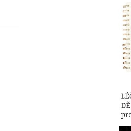
LÉ
DĚ
pr