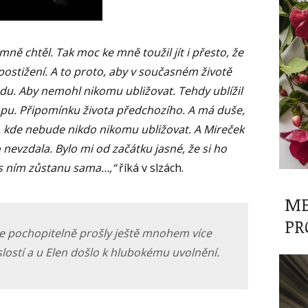
mně chtěl. Tak moc ke mně toužil jít i přesto, že
postižení. A to proto, aby v současném životě
u. Aby nemohl nikomu ubližovat. Tehdy ublížil
topu. Připomínku života předchozího. A má duše,
é, kde nebude nikdo nikomu ubližovat. A Mireček
 nevzdala. Bylo mi od začátku jasné, že si ho
 s ním zůstanu sama…,“
říká v slzách.
ME
PR
me pochopitelně prošly ještě mnohem více
islostí a u Elen došlo k hlubokému uvolnění.