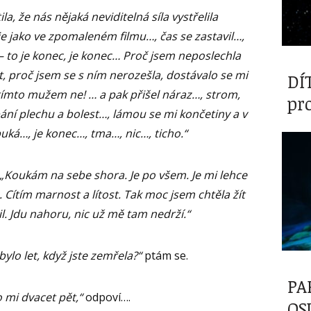
la, že nás nějaká neviditelná síla vystřelila
je jako ve zpomaleném filmu…, čas se zastavil…,
i – to je konec, je konec… Proč jsem neposlechla
cit, proč jsem se s ním nerozešla, dostávalo se mi
DÍ
s tímto mužem ne! … a pak přišel náraz…, strom,
pr
pání plechu a bolest…, lámou se mi končetiny a v
uká…, je konec…, tma…, nic…, ticho.“
„Koukám na sebe shora. Je po všem. Je mi lehce
. Cítím marnost a lítost. Tak moc jsem chtěla žít
il. Jdu nahoru, nic už mě tam nedrží.“
bylo let, když jste zemřela?“
ptám se.
PA
 mi dvacet pět,“
odpoví….
OS