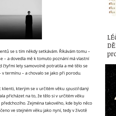
LÉ
DĚ
klientů se s tím někdy setkávám. Říkávám tomu –
pr
e – a dovedla mě k tomuto poznání má vlastní
 čtyřmi lety samovolně potratila a mé tělo se
 v termínu – a chovalo se jako při porodu.
 klienti, kterým se v určitém věku
spustil
daný
ala přicházet na to, že tělo si v určitém věku
 předchozího. Zejména takového, kde bylo něco
čeno ve stejném věku jako nyní, tedy v životě