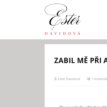
ZABIL MĚ PŘI
Ester Davidová
1 Komentá