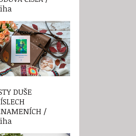
iha
STY DUŠE
ČÍSLECH
ZNAMENÍCH /
iha