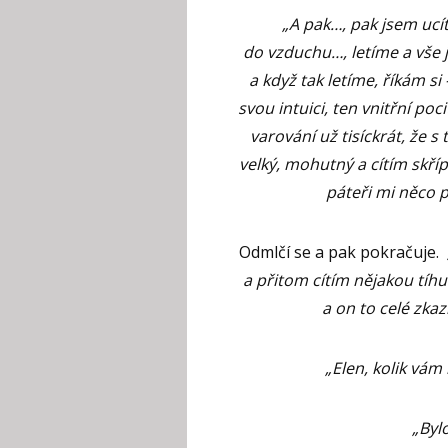
„A pak…, pak jsem ucíti
do vzduchu…, letíme a vše 
a když tak letíme, říkám s
svou intuici, ten vnitřní po
varování už tisíckrát, že 
velký, mohutný a cítím skří
páteři mi něco p
Odmlčí se a pak pokračuje.
a přitom cítím nějakou tíhu
a on to celé zkaz
„Elen, kolik vám 
„Bylo