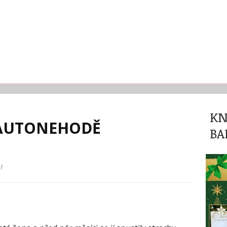
KN
 AUTONEHODĚ
BA
ř