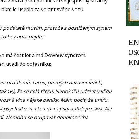
etá žena a před pár měsíci se jí spustily strachy
 jakmile usedla za volant svého vozu.
 V podstatě musím, protože s postiženým synem
to bez auta nejde.“
EN
OS
syn má šest let a má Downův syndrom.
KN
en uvádí do dotazníku:
a bez problémů. Letos, po mých narozeninách,
takový, že se celá třesu. Nedokážu udržet v klidu
rozná vlna nějaké paniky. Mám pocit, že umřu.
 psychiatrovi a ten mi napsal antidepresiva. Ale
ení. Nemohu se otupovat donekonečna
.