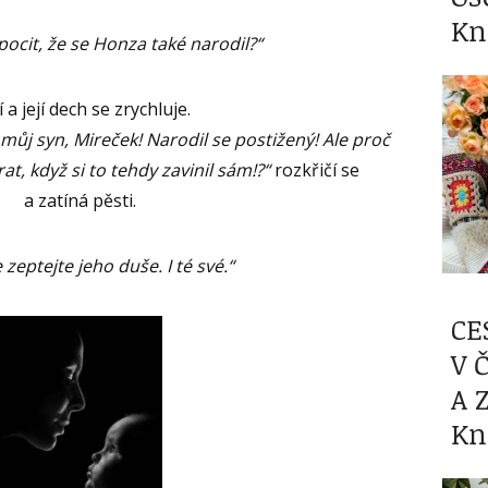
Kn
pocit, že se Honza také narodil?“
 a její dech se zrychluje.
 můj syn, Mireček! Narodil se postižený! Ale proč
t, když si to tehdy zavinil sám!?“
rozkřičí se
a zatíná pěsti.
 zeptejte jeho duše. I té své.“
CE
V 
A 
Kn