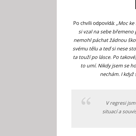
Po chvíli odpovídá:
„Moc ke 
si vzal na sebe břemeno 
nemohl páchat žádnou škod
svému tělu a teď si nese s
ta touží po lásce. Po takov
to umí. Nikdy jsem se ho
nechám. I když
V regresi js
situací a souv