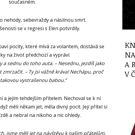
současném.
 o nehody, sebevraždy a násilnou smrt.
enosti se v regresi s Elen potvrdily.
KN
ybaví pocity, které mívá za volantem, dostává se
NA
y na život předchozí a vypráví.
A 
y a sednu do toho auta. – Nesednu, jezdíš jako
 zmrzačit. – Ty jsi vážně kráva! Nechápu, proč
V 
 takovou vystrašenou babou.“
 a jejím tehdejším přítelem. Nechoval se k ní
ž měli někam jet, měla divný pocit. Její přítel si
jízdě a nebral na nikoho a nic ohledy.
ch, jsme měli jet na návštěvu k našim přátelům.