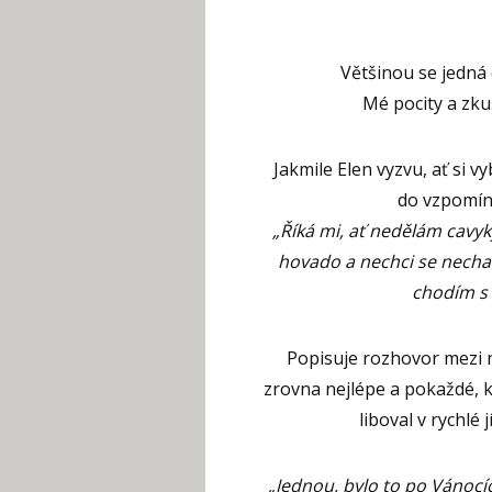
Většinou se jedná
Mé pocity a zkuš
Jakmile Elen vyzvu, ať si v
do vzpomínk
„Říká mi, ať nedělám cavyk
hovado a nechci se nechat
chodím s
Popisuje rozhovor mezi ní
zrovna nejlépe a pokaždé, kdy
liboval v rychlé 
„Jednou, bylo to po Vánocí