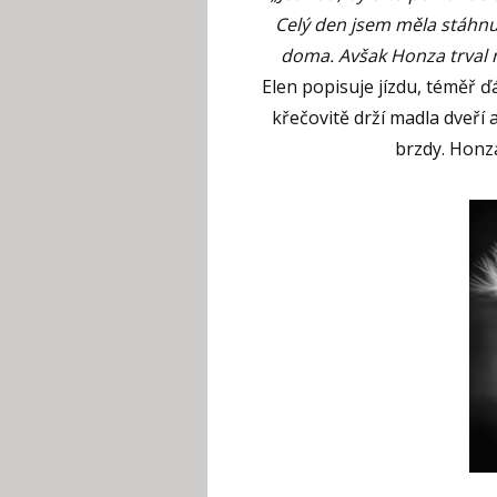
Celý den jsem měla stáhnu
doma. Avšak Honza trval n
Elen popisuje jízdu, téměř ď
křečovitě drží madla dveří 
brzdy. Honza