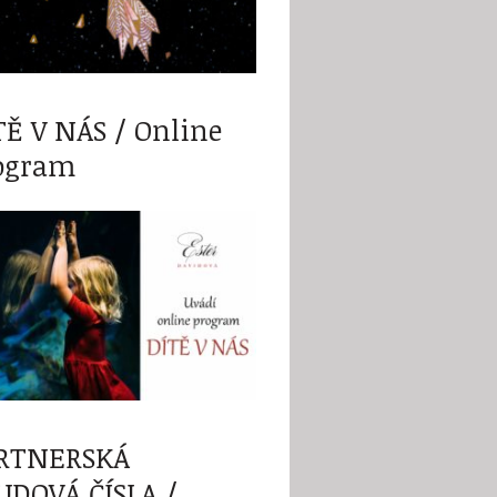
TĚ V NÁS / Online
ogram
RTNERSKÁ
UDOVÁ ČÍSLA /