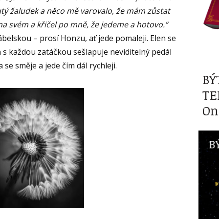
tý žaludek a něco mě varovalo, že mám zůstat
a svém a křičel po mně, že jedeme a hotovo.“
ábelskou – prosí Honzu, ať jede pomaleji. Elen se
a s každou zatáčkou sešlapuje neviditelný pedál
 se směje a jede čím dál rychleji.
BÝ
TE
On