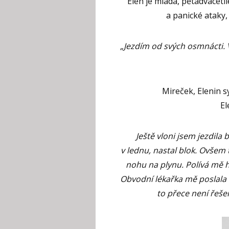
Elen je mladá, pětadvacetil
a panické ataky,
„Jezdím od svých osmnácti.
Mireček, Elenin 
El
Ještě vloni jsem jezdil
v lednu, nastal blok. Ovšem 
nohu na plynu. Polívá mě h
Obvodní lékařka mě poslala k
to přece není řeš