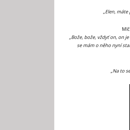
„Elen, máte 
Mlčí
„Bože, bože, vždyť on, on je
se mám o něho nyní stara
„Na to se