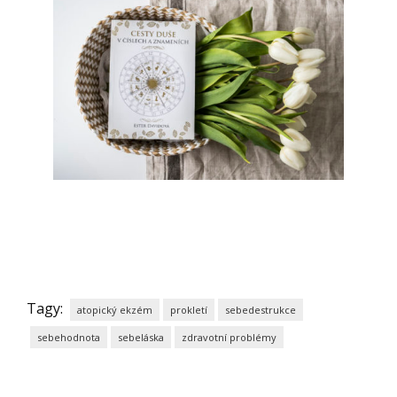
Tagy:
atopický ekzém
prokletí
sebedestrukce
sebehodnota
sebeláska
zdravotní problémy