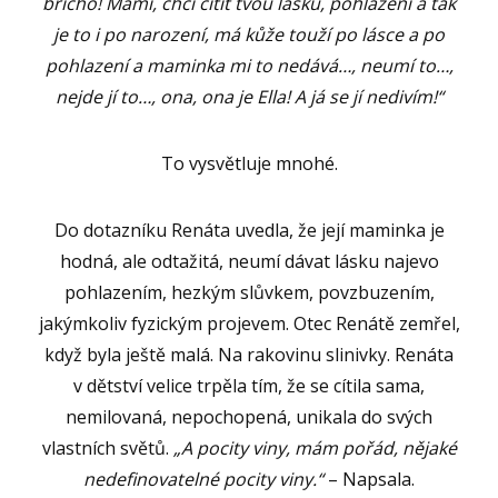
břicho! Mami, chci cítit tvou lásku, pohlazení a tak
je to i po narození, má kůže touží po lásce a po
pohlazení a maminka mi to nedává…, neumí to…,
nejde jí to…, ona, ona je Ella! A já se jí nedivím!“
To vysvětluje mnohé.
Do dotazníku Renáta uvedla, že její maminka je
hodná, ale odtažitá, neumí dávat lásku najevo
pohlazením, hezkým slůvkem, povzbuzením,
jakýmkoliv fyzickým projevem. Otec Renátě zemřel,
když byla ještě malá. Na rakovinu slinivky. Renáta
v dětství velice trpěla tím, že se cítila sama,
nemilovaná, nepochopená, unikala do svých
vlastních světů.
„A pocity viny, mám pořád, nějaké
nedefinovatelné pocity viny.“
– Napsala.