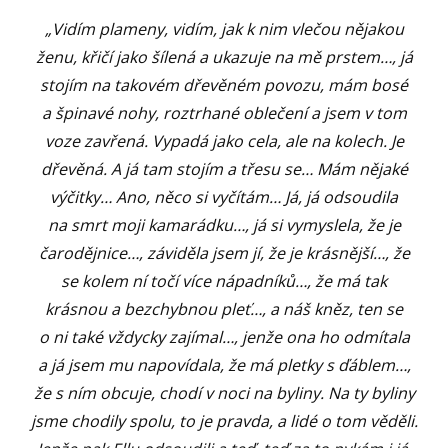
„Vidím plameny, vidím, jak k nim vlečou nějakou
ženu, křičí jako šílená a ukazuje na mě prstem…, já
stojím na takovém dřevěném povozu, mám bosé
a špinavé nohy, roztrhané oblečení a jsem v tom
voze zavřená. Vypadá jako cela, ale na kolech. Je
dřevěná. A já tam stojím a třesu se… Mám nějaké
výčitky… Ano, něco si vyčítám… Já, já odsoudila
na smrt moji kamarádku…, já si vymyslela, že je
čarodějnice…, záviděla jsem jí, že je krásnější…, že
se kolem ní točí více nápadníků…, že má tak
krásnou a bezchybnou pleť…, a náš kněz, ten se
o ni také vždycky zajímal…, jenže ona ho odmítala
a já jsem mu napovídala, že má pletky s ďáblem…,
že s ním obcuje, chodí v noci na byliny. Na ty byliny
jsme chodily spolu, to je pravda, a lidé o tom věděli.