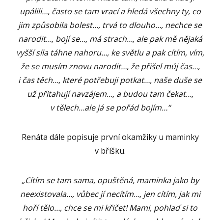
upálili…, často se tam vrací a hledá všechny ty, co
jim způsobila bolest…, trvá to dlouho…, nechce se
narodit…, bojí se…, má strach…, ale pak mě nějaká
vyšší síla táhne nahoru…, ke světlu a pak cítím, vím,
že se musím znovu narodit…, že přišel můj čas…,
i čas těch…, které potřebuji potkat…, naše duše se
už přitahují navzájem…, a budou tam čekat…,
v tělech…ale já se pořád bojím…“
Renáta dále popisuje první okamžiky u maminky
v bříšku.
„Cítím se tam sama, opuštěná, maminka jako by
neexistovala…, vůbec jí necítím…, jen cítím, jak mi
hoří tělo…, chce se mi křičet! Mami, pohlaď si to