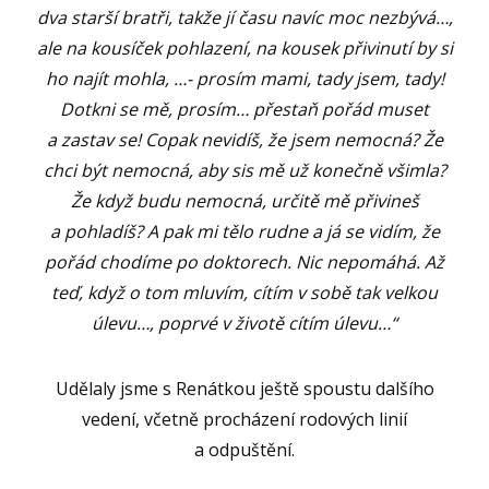
dva starší bratři, takže jí času navíc moc nezbývá…,
ale na kousíček pohlazení, na kousek přivinutí by si
ho najít mohla, …- prosím mami, tady jsem, tady!
Dotkni se mě, prosím… přestaň pořád muset
a zastav se! Copak nevidíš, že jsem nemocná? Že
chci být nemocná, aby sis mě už konečně všimla?
Že když budu nemocná, určitě mě přivineš
a pohladíš? A pak mi tělo rudne a já se vidím, že
pořád chodíme po doktorech. Nic nepomáhá. Až
teď, když o tom mluvím, cítím v sobě tak velkou
úlevu…, poprvé v životě cítím úlevu…“
Udělaly jsme s Renátkou ještě spoustu dalšího
vedení, včetně procházení rodových linií
a odpuštění.