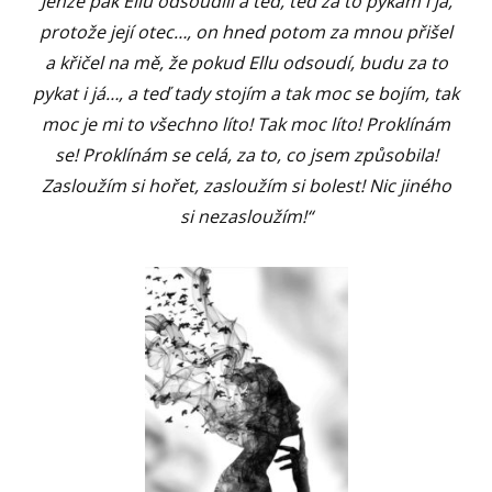
Jenže pak Ellu odsoudili a teď, teď za to pykám i já,
protože její otec…, on hned potom za mnou přišel
a křičel na mě, že pokud Ellu odsoudí, budu za to
pykat i já…, a teď tady stojím a tak moc se bojím, tak
moc je mi to všechno líto! Tak moc líto! Proklínám
se! Proklínám se celá, za to, co jsem způsobila!
Zasloužím si hořet, zasloužím si bolest! Nic jiného
si nezasloužím!“