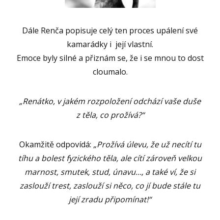
Dále Renča popisuje celý ten proces upálení své
kamarádky i její vlastní.
Emoce byly silné a přiznám se, že i se mnou to dost
cloumalo.
„Renátko, v jakém rozpoložení odchází vaše duše
z těla, co prožívá?“
Okamžitě odpovídá:
„Prožívá úlevu, že už necítí tu
tíhu a bolest fyzického těla, ale cítí zároveň velkou
marnost, smutek, stud, únavu…, a také ví, že si
zaslouží trest, zaslouží si něco, co jí bude stále tu
její zradu připomínat!“