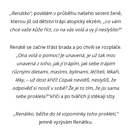
„
Renátko“,
povídám v průběhu našeho sezení ženě,
kterou již od dětství trápí atopický ekzém,
„co vám
chce vaše kůže říct, co na vás volá a vy jí neslyšíte?“
Renátě se začne třást brada a po chvíli se rozpláče.
„Ona volá o pomoc! Je unavená, je už tak moc
unavená z toho, jak jí trápím, jak sebe trápím
různými dietami, mastmi, bylinami, léčiteli, lékaři,
léky, – už dost křičí! Copak nevidíš, neslyšíš, že
odpověď si nosíš v sobě? Že je to tím, že jsi sama
sebe proklela?“
křičí a po tvářích jí stékají slzy.
„Renátko, běžte do té vzpomínky toho prokletí,“
jemně vyzývám Renátku.