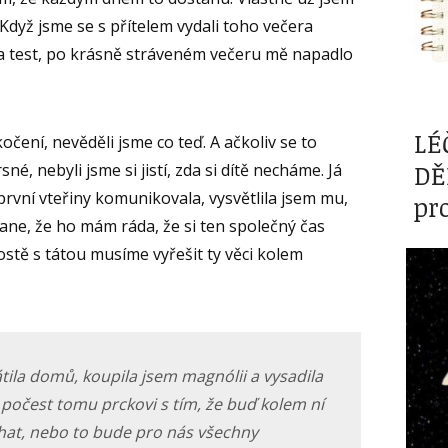
dyž jsme se s přítelem vydali toho večera
la test, po krásně stráveném večeru mě napadlo
LÉ
očení, nevěděli jsme co teď. A ačkoliv se to
DĚ
, nebyli jsme si jistí, zda si dítě necháme. Já
první vteřiny komunikovala, vysvětlila jsem mu,
pr
stane, že ho mám ráda, že si ten společný čas
stě s tátou musíme vyřešit ty věci kolem
tila domů, koupila jsem magnólii a vysadila
 počest tomu prckovi s tím, že buď kolem ní
at, nebo to bude pro nás všechny