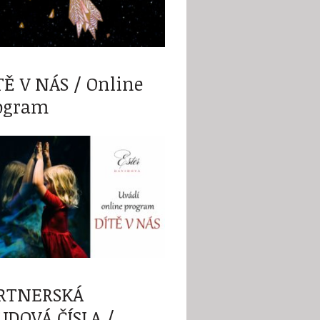
TĚ V NÁS / Online
ogram
RTNERSKÁ
UDOVÁ ČÍSLA /