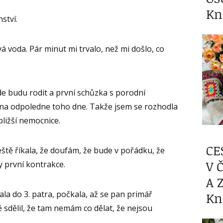
Kn
ství.
á voda. Pár minut mi trvalo, než mi došlo, co
e budu rodit a první schůzka s porodní
 na odpoledne toho dne. Takže jsem se rozhodla
bližší nemocnice.
CE
ště říkala, že doufám, že bude v pořádku, že
V 
ly první kontrakce.
A 
la do 3. patra, počkala, až se pan primář
Kn
 sdělil, že tam nemám co dělat, že nejsou