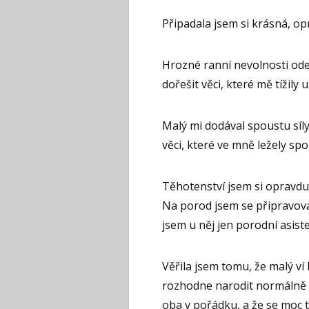
Připadala jsem si krásná, o
Hrozné ranní nevolnosti odeš
dořešit věci, které mě tížily 
Malý mi dodával spoustu síly
věci, které ve mně ležely spou
Těhotenství jsem si opravdu
Na porod jsem se připravoval
jsem u něj jen porodní asiste
Věřila jsem tomu, že malý ví l
rozhodne narodit normálně n
oba v pořádku, a že se moc 