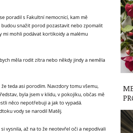
se poradil s Fakultní nemocnicí, kam mě
se budou snažit porod pozastavit nebo zpomalit
y mi mohli podávat kortikoidy a malému
 bych měla rodit zítra nebo někdy jindy a neměla
, že teda asi porodím. Navzdory tomu všemu,
ME
edstav, byla jsem v klidu, v pokojíku, občas mě
PR
estli něco nepotřebuji a jak to vypadá.
dtoku vody se narodil Matěj.
si vysnila, až na to že neotevřel oči a nepodívali