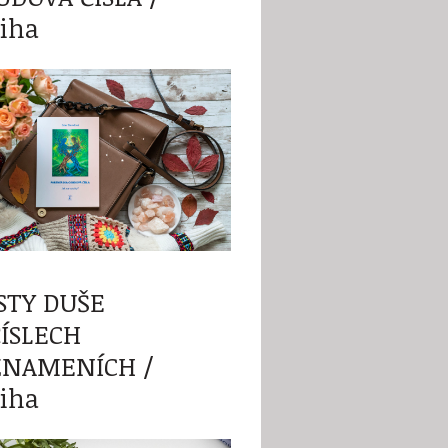
iha
STY DUŠE
ČÍSLECH
ZNAMENÍCH /
iha