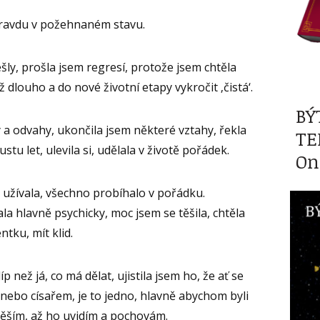
pravdu v požehnaném stavu.
ly, prošla jsem regresí, protože jsem chtěla
už dlouho a do nové životní etapy vykročit ‚čistá‘.
BÝ
 a odvahy, ukončila jsem některé vztahy, řekla
TE
stu let, ulevila si, udělala v životě pořádek.
On
 užívala, všechno probíhalo v pořádku.
a hlavně psychicky, moc jsem se těšila, chtěla
ntku, mít klid.
íp než já, co má dělat, ujistila jsem ho, že ať se
ebo císařem, je to jedno, hlavně abychom byli
těším, až ho uvidím a pochovám.