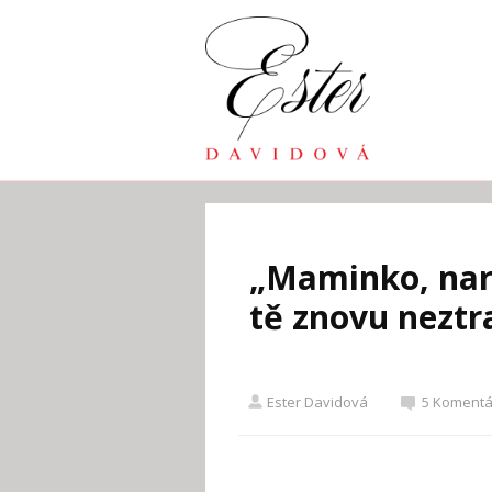
„Maminko, naro
tě znovu neztra
Ester Davidová
5 Komentá