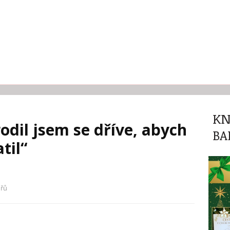
KN
dil jsem se dříve, abych
BA
til“
řů