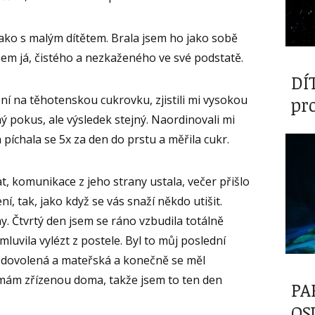
jako s malým dítětem. Brala jsem ho jako sobě
em já, čistého a nezkaženého ve své podstatě.
DÍ
ení na těhotenskou cukrovku, zjistili mi vysokou
pr
ý pokus, ale výsledek stejný. Naordinovali mi
 píchala se 5x za den do prstu a měřila cukr.
t, komunikace z jeho strany ustala, večer přišlo
í, tak, jako když se vás snaží někdo utišit.
ny. Čtvrtý den jsem se ráno vzbudila totálně
luvila vylézt z postele. Byl to můj poslední
a dovolená a mateřská a konečně se měl
ř mám zřízenou doma, takže jsem to ten den
PA
OS