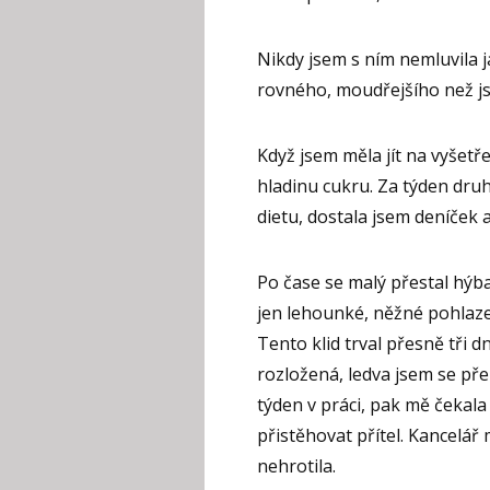
Nikdy jsem s ním nemluvila 
rovného, moudřejšího než js
Když jsem měla jít na vyšetř
hladinu cukru. Za týden druh
dietu, dostala jsem deníček a
Po čase se malý přestal hýba
jen lehounké, něžné pohlazen
Tento klid trval přesně tři d
rozložená, ledva jsem se přem
týden v práci, pak mě čekal
přistěhovat přítel. Kancelá
nehrotila.