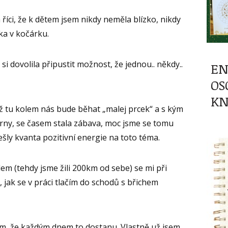
říci, že k dětem jsem nikdy neměla blízko, nikdy
ka v kočárku.
i dovolila připustit možnost, že jednou.. někdy..
EN
OS
KN
až tu kolem nás bude běhat „malej prcek“ a s kým
árny, se časem stala zábava, moc jsme se tomu
šly kvanta pozitivní energie na toto téma.
lem (tehdy jsme žili 200km od sebe) se mi při
, jak se v práci tlačím do schodů s břichem
tím, že každým dnem to dostanu. Vlastně už jsem