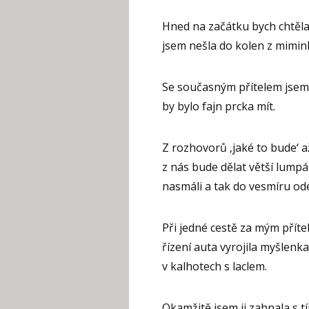
Hned na začátku bych chtěla 
jsem nešla do kolen z mimin
Se současným přítelem jsem s
by bylo fajn prcka mít.
Z rozhovorů ‚jaké to bude‘ 
z nás bude dělat větší lump
nasmáli a tak do vesmíru ode
Při jedné cestě za mým příte
řízení auta vyrojila myšlenka
v kalhotech s laclem.
Okamžitě jsem ji zahnala s 