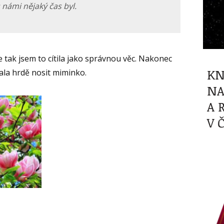
 námi nějaký čas byl.
e tak jsem to cítila jako správnou věc. Nakonec
KN
čala hrdě nosit miminko.
NA
A 
V 