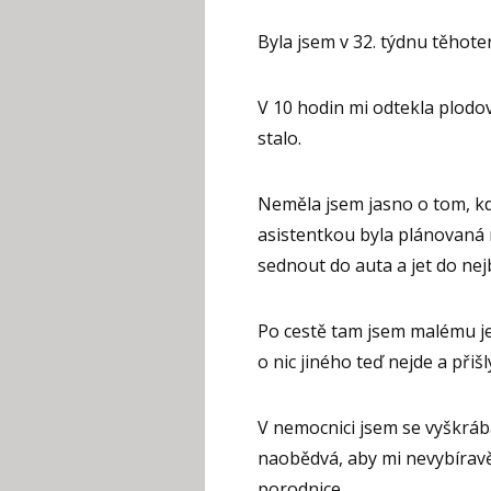
Byla jsem v 32. týdnu těhoten
V 10 hodin mi odtekla plodov
stalo.
Neměla jsem jasno o tom, kd
asistentkou byla plánovaná
sednout do auta a jet do nej
Po cestě tam jsem malému je
o nic jiného teď nejde a přiš
V nemocnici jsem se vyškrába
naobědvá, aby mi nevybíravě
porodnice.