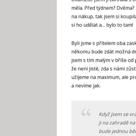
měla. Před týdnem? Dvěma? K
na nákup, tak jsem si koupi
si ho udělat a… bylo to tam!
Byli jsme s přítelem oba zask
někomu bude zdát možná drsné
jsem s tím malým v břiše od 
že není jisté, zda s námi zů
užijeme na maximum, ale pro
a nevíme jak.
Když jsem se vrá
ji na zahradě na
bude jednou běh